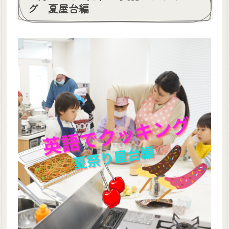
グ 夏屋台編