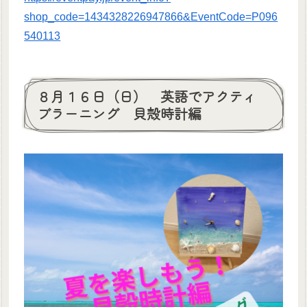
shop_code=1434328226947866&EventCode=P096
540113
８月１６日（日） 英語でアクティ
ブラーニング 貝殻時計編