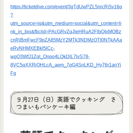
https://ticketdive.com/event/3gTdUwPZL5nrcRi5v16q
?
utm_source=ig&utm_medium=social&utm_content=li
nk_in_bio&fbclid=PAcGRvZgJleHRuA2FlbQIxMQBz
cnRjBmFwcF9pZA85MzY2MTk3NDMzOTI0NTkAAa
eRvNHMXEBkI5lCc-
wgQ3WfJ1ZgI_Onpo4LQkDlL7lvS78-
8VC5qXXRiOHLcA_aem_7gG4SnLKD_Hy76r1anYi
Fg
９月27日（日）英語でクッキング さ
つまいもパンケーキ編