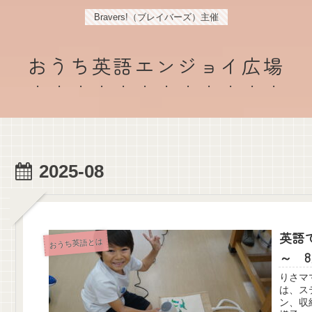
Bravers!（ブレイバーズ）主催
おうち英語エンジョイ広場
2025-08
英語
おうち英語とは
～ 
りさママ こんにち
は、ス
ン、収納ボ