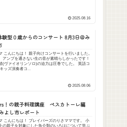
2025.08.16
体験型０歳からのコンサート 8月3日＠み
市
ちは！ 親子向けコンサートを行いました。
、アンプを通さない生の音が素晴らしかったです！
(ヴァイオリンソロ)の迫力は圧巻でした。 英語コ
ーナー キッズ演奏者コ...
2025.08.06
avers！の親子料理講座 ペスカトーレ編
＠みよし市レポート
ちは！ ブレイバーズのりさママです。 小
上の親子を対象にした魚介類のいろはについて学ぶ