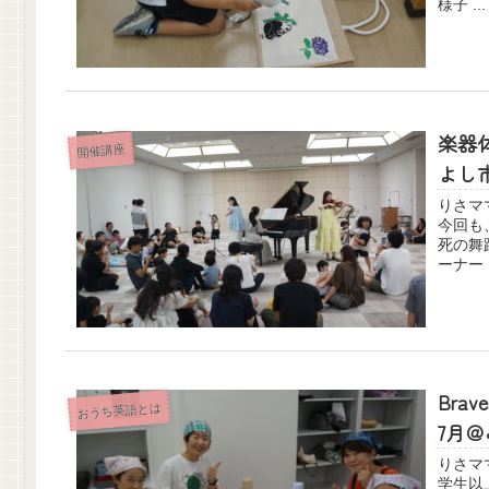
様子 ...
楽器
開催講座
よし
りさママ こんに
今回も
死の舞踏
Br
おうち英語とは
7月
りさママ こんに
学生以