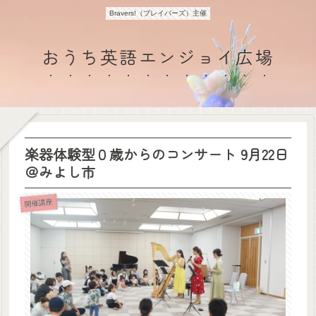
Bravers!（ブレイバーズ）主催
おうち英語エンジョイ広場
楽器体験型０歳からのコンサート 9月22日
＠みよし市
開催講座