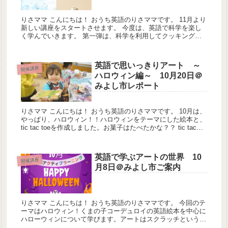
りさママ こんにちは！ おうち英語のりさママです。 11月より
新しい講座をスタートさせます。 今度は、英語で科学を楽し
く学んでいきます。 第一弾は、科学を利用してクッキングを
する、その名も「お菓子な科学実験」です。...
英語で思いっきりアート ～
開催講座
ハロウィン編～ 10月20日＠
みよし市レポート
りさママ こんにちは！ おうち英語のりさママです。 10月は、
やっぱり、ハロウィン！！ハロウィンをテーマにした絵本と、
tic tac toeを作成しました。お菓子はたべたかな？？ tic tac
toeの作成に挑戦！ ...
英語で学ぶアートの世界 10
開催講座
月8日＠みよし市ご案内
りさママ こんにちは！ おうち英語のりさママです。 今回のテ
ーマはハロウィン！くまの子コーデュロイの英語絵本を中心に
ハローウィンについて学びます。アートはスクラッチという技
法に挑戦するよ！ Trick or treat ...