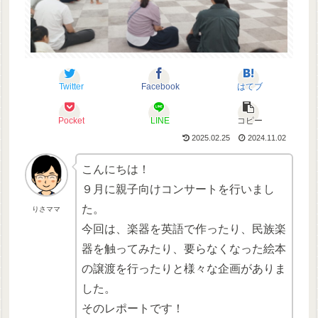
Twitter
Facebook
はてブ
Pocket
LINE
コピー
2025.02.25
2024.11.02
こんにちは！
９月に親子向けコンサートを行いまし
た。
りさママ
今回は、楽器を英語で作ったり、民族楽
器を触ってみたり、要らなくなった絵本
の譲渡を行ったりと様々な企画がありま
した。
そのレポートです！