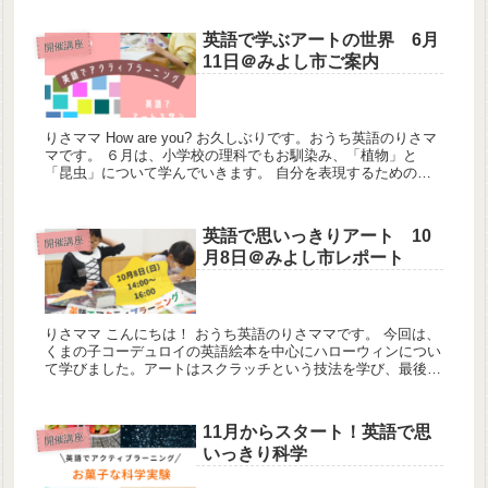
英語で学ぶアートの世界 6月
開催講座
11日＠みよし市ご案内
りさママ How are you? お久しぶりです。おうち英語のりさマ
マです。 ６月は、小学校の理科でもお馴染み、「植物」と
「昆虫」について学んでいきます。 自分を表現するための自
己紹介 今回のお題は、自...
英語で思いっきりアート 10
開催講座
月8日＠みよし市レポート
りさママ こんにちは！ おうち英語のりさママです。 今回は、
くまの子コーデュロイの英語絵本を中心にハローウィンについ
て学びました。アートはスクラッチという技法を学び、最後に
Trick or treat したね！ 自分を...
11月からスタート！英語で思
開催講座
いっきり科学