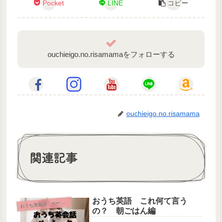
Pocket
LINE
コピー
ouchieigo.no.risamamaをフォローする
ouchieigo.no.risamama
関連記事
おうち英語 これ何て言う
お
うち英会話 ベーシック
の？ 朝ごはん編